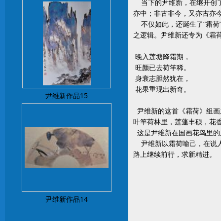
当下的尹维新，在继开创了“
亦中；非古非今，又亦古亦
不仅如此，还诞生了“霜荷”
之逻辑。尹维新还专为《霜
晚入莲塘降霜期，
旺颜已去荷竿稀。
身衰志胆然犹在，
花果重现出新奇。
尹维新作品15
尹维新的这首《霜荷》组画
叶竿荷林里，莲蓬丰硕，花
这是尹维新在国画花鸟里的
尹维新以霜荷喻己，在说人
路上继续前行，求新精进。
尹维新作品14