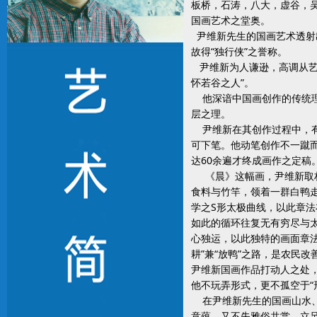
板桥，石涛，八大，虚谷，
国画艺术之堂奥。
尹维新先生的国画艺术透射出
故得“独行侠”之誉称。
尹维新为人谦逊，高调从艺，
怀若谷之人”。
他深谙中国画创作的传统理念里
层之理。
尹维新在其创作过程中，有
可下笔。他动笔创作不一蹴
达60余遍才终成画作之定稿
《晨》这幅画，尹维新取材
食料与竹竿，领着一群白鸭
学之S形太极曲线，以此章
如此的循环往复无有穷尽与太
心独运，以此独特的画面章
耕”兼“放鸭”之路，是农民
尹维新国画作品打动人之处
他不玩弄形式，更不孤空于“
在尹维新先生的国画山水、
意蕴，又不失雅俗共赏。立足