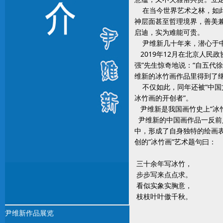
在当今世界艺术之林，如此
神层面甚至哲理境界，善美
启迪，实为难能可贵。
尹维新几十年来，潜心于中
2019年12月在北京人民
强”先生惊奇地说：“自五代
维新的冰竹画作品里得到了
不仅如此，同年还被“中国
冰竹画的开创者”。
尹维新是我国画竹史上“冰
尹维新的中国画作品一反前人
中，形成了自身独特的绘画
创的“冰竹画”艺术题句曰：
三十余年写冰竹，
步步写来点点求。
看似实象实胸意，
枝枝叶叶傲千秋。
尹维新作品展览