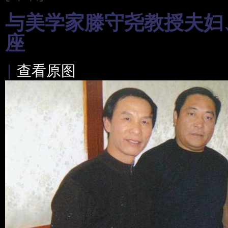
与美学家滕守尧教授夫妇
座
|
查看原图